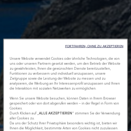
FORTFAHREN, OHNE ZU AKZEPTIEREN
Unsere Website verwendet Cookies oder ähnliche Technologien, die von
uns oder unseren Partnern gesetzt werden, um den Betrieb der Website
zu gewährleisten, Ihnen die gewünschten Dienste bereitzustellen,
Funktionen zu verbessern und individuell anzupassen, unsere
Zielgruppe sowie die Leistung der Website zu messen und zu
analysieren, die Werbung an Ihr Interessenprofil anzupassen und Ihnen
die Interaktion mit sozialen Netzwerken zu ermöglichen.
Wenn Sie unsere Website besuchen, können Daten in Ihrem Browser
gespeichert oder von dort abgerufen werden – in der Regel in Form von
Cookies.
Durch Klicken auf „
ALLE AKZEPTIEREN
“ stimmen Sie der Verwendung
aller Cookies zu.
Da uns der Schutz Ihrer Privatsphäre besonders wichtig ist, bieten wir
Ihnen die Möglichkeit, bestimmte Arten von Cookies nicht zuzulassen.