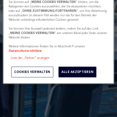
Sie können auf „
MEINE COOKIES VERWALTEN
“ klicken, um die
Kategorien von Cookies auszuwählen, die Sie akzeptieren möchten,
oder auf „
OHNE ZUSTIMMUNG FORTFAHREN
“, um Ihre Ablehnung
auszudrücken (in diesem Fall werden nur die für den Betrieb der
Website unbedingt erforderlichen Cookies gesetzt).
Sie können Ihre Auswahl jederzeit ändern, indem Sie auf den Link
„
MEINE COOKIES VERWALTEN
“ am unteren Rand jeder Seite unserer
Website klicken.
Weitere Informationen finden Sie in Abschnitt 9 unserer
Datenschutzrichtlinie
.
Liste der „Partner“ anzeigen
COOKIES VERWALTEN
ALLE AKZEPTIEREN