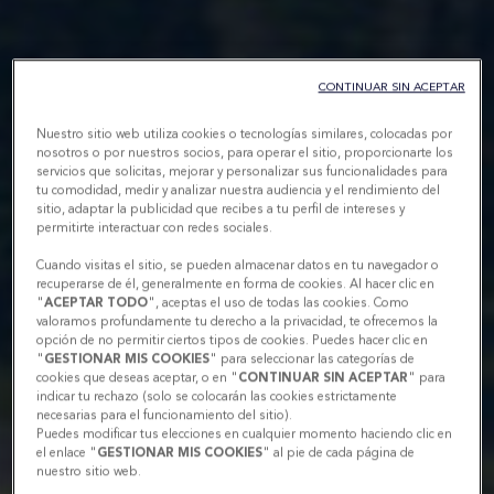
CONTINUAR SIN ACEPTAR
Nuestro sitio web utiliza cookies o tecnologías similares, colocadas por
nosotros o por nuestros socios, para operar el sitio, proporcionarte los
servicios que solicitas, mejorar y personalizar sus funcionalidades para
tu comodidad, medir y analizar nuestra audiencia y el rendimiento del
sitio, adaptar la publicidad que recibes a tu perfil de intereses y
permitirte interactuar con redes sociales.
Cuando visitas el sitio, se pueden almacenar datos en tu navegador o
recuperarse de él, generalmente en forma de cookies. Al hacer clic en
"
ACEPTAR TODO
", aceptas el uso de todas las cookies. Como
valoramos profundamente tu derecho a la privacidad, te ofrecemos la
opción de no permitir ciertos tipos de cookies. Puedes hacer clic en
"
GESTIONAR MIS COOKIES
" para seleccionar las categorías de
cookies que deseas aceptar, o en "
CONTINUAR SIN ACEPTAR
" para
indicar tu rechazo (solo se colocarán las cookies estrictamente
necesarias para el funcionamiento del sitio).
Puedes modificar tus elecciones en cualquier momento haciendo clic en
el enlace "
GESTIONAR MIS COOKIES
" al pie de cada página de
nuestro sitio web.