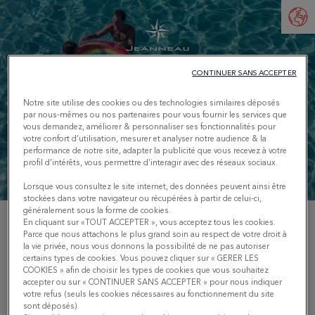
CONTINUER SANS ACCEPTER
Notre site utilise des cookies ou des technologies similaires déposés
par nous-mêmes ou nos partenaires pour vous fournir les services que
vous demandez, améliorer & personnaliser ses fonctionnalités pour
votre confort d’utilisation, mesurer et analyser notre audience & la
performance de notre site, adapter la publicité que vous recevez à votre
CONFIGUREZ VOTRE BATEAU
profil d’intérêts, vous permettre d’interagir avec des réseaux sociaux.
Lorsque vous consultez le site internet, des données peuvent ainsi être
stockées dans votre navigateur ou récupérées à partir de celui-ci,
généralement sous la forme de cookies.
En cliquant sur «TOUT ACCEPTER », vous acceptez tous les cookies.
Parce que nous attachons le plus grand soin au respect de votre droit à
Configurez votre bateau Jeanneau en ligne :
la vie privée, nous vous donnons la possibilité de ne pas autoriser
choisissez modèle, options et design pour créer le
certains types de cookies. Vous pouvez cliquer sur « GERER LES
COOKIES » afin de choisir les types de cookies que vous souhaitez
bateau de vos rêves en quelques clics.
accepter ou sur « CONTINUER SANS ACCEPTER » pour nous indiquer
votre refus (seuls les cookies nécessaires au fonctionnement du site
sont déposés).
SAUVEGARDEZ VOTRE CONFIGURATION EN SAISISSANT VOTRE ADRESSE