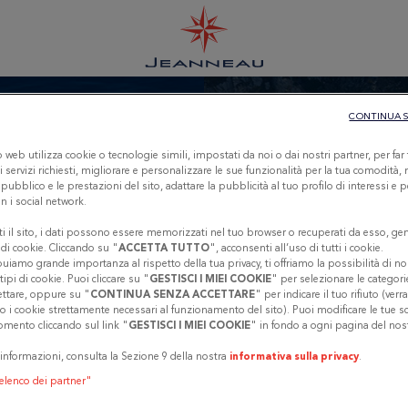
CONTINUA 
to web utilizza cookie o tecnologie simili, impostati da noi o dai nostri partner, per far 
i i servizi richiesti, migliorare e personalizzare le sue funzionalità per la tua comodità,
 pubblico e le prestazioni del sito, adattare la pubblicità al tuo profilo di interessi e p
on i social network.
i il sito, i dati possono essere memorizzati nel tuo browser o recuperati da esso, g
di cookie. Cliccando su "
ACCETTA TUTTO
", acconsenti all’uso di tutti i cookie.
buiamo grande importanza al rispetto della tua privacy, ti offriamo la possibilità di n
tipi di cookie. Puoi cliccare su "
GESTISCI I MIEI COOKIE
" per selezionare le categori
ettare, oppure su "
CONTINUA SENZA ACCETTARE
" per indicare il tuo rifiuto (ver
olo i cookie strettamente necessari al funzionamento del sito). Puoi modificare le tue sc
omento cliccando sul link "
GESTISCI I MIEI COOKIE
" in fondo a ogni pagina del nost
i informazioni, consulta la Sezione 9 della nostra
informativa sulla privacy
.
elenco dei partner"